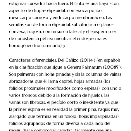
estigmas curvados hacia fuera. El fruto es una baya -con
aspecto de drupa- elipsoidal, con exocarpo liso,
mesocarpo carnoso y endocarpo membranáceo. Las
semillas son de forma elipsoidal, subcilíndrica o plano-
convexa, rugosa, con un surco lateral y el epispermo es
de consistencia pétrea mientras el endosperma es
homogéneo (no ruminado).3
Caracteres diferenciales. Del Cañizo (20114 ) (en español)
en la clasificación que sigue a Genera Palmarum (20085 ):
Son palmeras con hojas pinadas y sin la columna de vainas
abrazadoras que él llama capitel, hojas armadas (los
folíolos proximales modificados como espinas), con uno o
varios troncos debido a la formación de hijuelos, las
vainas son fibrosas, el pecíolo corto o inexistente ya que
la primer espina es en realidad la primer pina, raquis muy
alargado que termina en un folíolo (hojas imparipinadas),
folíolos agrupados de forma diversa a cada lado del
raquis. “Para comprobar rápida y fácilmente que una