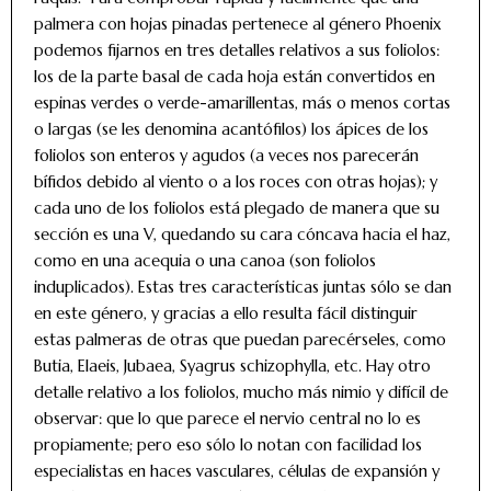
palmera con hojas pinadas pertenece al género Phoenix
podemos fijarnos en tres detalles relativos a sus foliolos:
los de la parte basal de cada hoja están convertidos en
espinas verdes o verde-amarillentas, más o menos cortas
o largas (se les denomina acantófilos) los ápices de los
foliolos son enteros y agudos (a veces nos parecerán
bífidos debido al viento o a los roces con otras hojas); y
cada uno de los foliolos está plegado de manera que su
sección es una V, quedando su cara cóncava hacia el haz,
como en una acequia o una canoa (son foliolos
induplicados). Estas tres características juntas sólo se dan
en este género, y gracias a ello resulta fácil distinguir
estas palmeras de otras que puedan parecérseles, como
Butia, Elaeis, Jubaea, Syagrus schizophylla, etc. Hay otro
detalle relativo a los foliolos, mucho más nimio y difícil de
observar: que lo que parece el nervio central no lo es
propiamente; pero eso sólo lo notan con facilidad los
especialistas en haces vasculares, células de expansión y